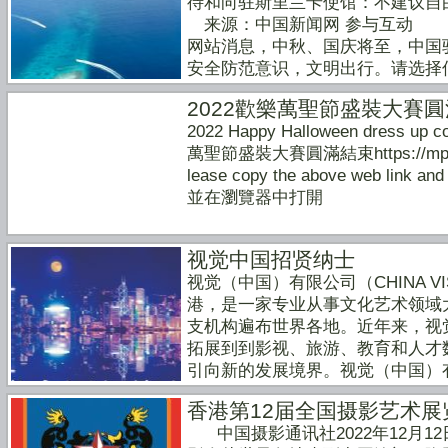
待和向驻斯里兰卡使馆：不建议自由行 
来源：中国新闻网 参与互动 中
网站消息，中秋、国庆将至，中国
安全防范意识，文明出行。请选择
议自由行。驻斯里兰卡使馆：不建议自由
2022歡樂萬聖節盛裝大賽
ww.chinanews.com/hr/2018/
2022 Happy Halloween dress up c
突车，十个有九个为了多收钱，所以上
萬聖節盛裝大賽圓滿結束https://mp.weix
么多突突车，换一个呗。而且千万
lease copy the above web link
比北京的蹬三轮胡同游，最最不靠谱的事就
並在瀏覽器中打開
骗了同胞上千美金的都有。2、免
车停下来，或者一个热情的当地人迎上
xhition免费的珠宝展呀，要不
视觉中国招贤纳士
免费的机会的习惯，一听免费，就
视觉（中国）有限公司（CHINA VIS
店里十倍的价格，回国跑去商场一
港，是一家专业从事文化艺术领域
花园中餐厅马路斜对面写着宝石交
支机构遍布世界各地。近年来，视
展”。根本就没有免费的午餐，遇
拓展到到影视、旅游、教育和人才
过程中，总有很多热心的当地人试
引向新的发展境界。视觉（中国）
爬到山顶，你刚刚酝酿情绪，准备
视觉艺术中心以开展视觉艺术领域
小费了。不给吧？人家都陪你一路
香港第12届全国摄影艺术展
出版署批准，与人民美术出版社联
他扶，自己也有导游也不用他讲，
中国摄影通讯社2022年12月12日
国摄影家全集》大型工具书、《中
的野导游。2.包车 ：兰卡的包车