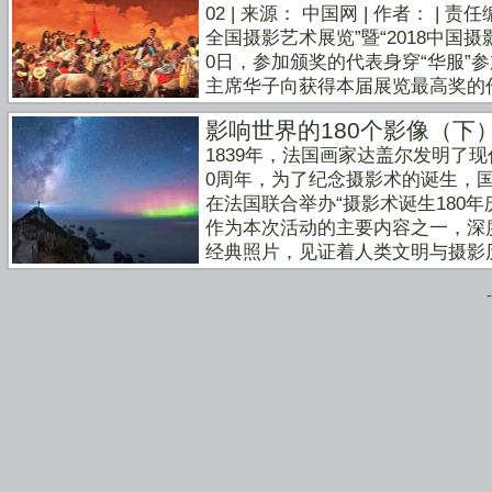
02 | 来源： 中国网 | 作者： | 
截止今年3月1日,共收到海内外47
责任； 10.凡选送作品参加本
育家韩子善共同提议创办。当时香
全国摄影艺术展览”暨“2018中国
655幅,最终入围摄影作品1060幅
定。香港第十届全国摄影艺术展览
香港举办一个大型的文化艺术评选
0日，参加颁奖的代表身穿“华服”
港参加颁奖典礼系列活动,其中50
解释和修订。 组织委员会、评
仁相互交流的窗口和平台。2008
主席华子向获得本届展览最高奖的
展。问：本届展览有什么新亮点?将
评选委员会，负责征稿和评选工作
下，在香港中央图书馆举办了首届
奖作者代表在丽星邮轮上合影由视
摄影展览举办以来，至今已经走过
根据来稿情况，举办者有权调整各
的颁奖典礼。 中国摄影金龙奖
影响世界的180个影像（下
展览”暨“2018中国摄影金龙奖”颁
影艺术展览的十周年庆典。我们将举
海内外知名摄影专家组成。 类
港、澳门、深圳、武宁、喀什，马
1839年，法国画家达盖尔发明了现代摄影术并公布于世，2019年是摄影术诞生180周年，为了纪念摄影术的诞生，国际影艺联盟、科梅伊市政府和达盖尔纪念馆在法国联合举办“摄影术诞生180年庆典”系列活动。“影响世界的180个影像”评选作为本次活动的主要内容之一，深度挖掘从摄影术诞生至今，已经拍摄过的无数经典照片，见证着人类文明与摄影历史的变化，给世界留下深刻印记的摄影瞬间。通过公开推荐，由专业评审委员会选拔、审核等环节诞生名单如下。 影响世界的180个影像（下） 91、艺术家工作室｜法国 达盖尔(Louis-Jacques-Mandé Daguerre)，1837现存最早的达盖尔照相术作品，拍摄了一个艺术家工作室的一角。 92. 自拍人像｜美国 罗伯特·柯尼利厄(RobertCornelius) 1839 这不是现在的自拍，而近似于自画像的自摄影（self portrait），由Robert Cornelius拍摄，时间为1839年，这是世界上第一张人物肖像照片，同时也是第一张自拍照片。《每日电讯报》在刊登这张照片的时候还记录了照片背后有趣的故事：在10月的一个晴天，Robert Cornelius在他父亲位于费城栗街的煤气灯进口公司后面架好了相机。在拿掉镜头盖之后，他迅速跑进画面，端坐了超过一分钟时间，然后重新盖上镜头盖。他当时拍摄的这张照片成为了历史上第一张自拍照片。同时也被认为是世界上第一张成功的人物肖像照片。这张照片现在收藏在美国国会图书馆中。 93. 扮成溺水自尽者的恶作剧自拍像｜法国 希波利特·巴耶尔（Hippolyte Bayard） 1840 来自法国摄影师Hippolyte Bayard的自拍照，拍摄于1840年，在照片里他伪装成一个自杀溺水的人，当然事实上他没有死去。他为何要用拍摄这张“虚假”的照片呢？原来他是要“以死控诉”，因为他宣称自己是比起官方公认的“摄影之父”达盖尔更早发明“摄影术”，却因为被对方的朋友Fran?ois Arago说服，延迟了公布成果，所以失去了先机。这张照片是摄影史上最早的人体照片，他虽然没有成为摄影的发明人，却因这张照片的诞生，使得巴耶尔成为人体摄影的先驱。 94. 月亮｜美国 约翰·威廉·德雷珀（John William Draper） 1840 1840年3月23日，银板照相的先驱 、纽约的药剂师约翰·威廉·德雷珀（John William Draper）在曼哈顿广场一座高楼的楼顶拍下了第一张粗糙的月球照片。除了是第一幅月亮照片外，也被视为第一幅天文摄影作品。 95. 太阳与黑子｜法国 傅科和菲佐（Léon Foucault与Louis Fizeau） 1845 世界上第一张太阳照片由法国物理学家傅科和菲佐，使用银版摄影法，以1/60s曝光拍摄，拍摄于1845年4月2日，其中还可看到太阳黑子。傅科（Jean-Bernard-Léon Foucault，1819～1868） 法国物理学家。菲佐（ArmandHipplyteLouisFizeau1819～1896）法国物理学家。 96. 被士兵拘捕的男人｜法国 中国摄影通讯社资料 1847 这一幅名为“Soldier Arrests Man”的照片，摄于1847年法国，拍摄者并不清楚，拍摄了一名男子被士兵拘捕，是最早出现的新闻照片。97、克里米亚战争｜英国 罗杰芬顿 1855 目前现存最早的战地照片 98、航拍照片｜美国 詹姆斯华莱士 1860 这幅最早的航空影像，它将人们的视线从陆地延伸到空中。照片名为“Boston, as the Eagle and the Wild Goose See It”，摄于1860年10月，由摄影师James Wallace Black与热气球先驱Samuel Archer King坐在热气球上拍摄的，那时飞机还未面世呢。99. 缎带｜英国 詹姆斯·克拉克·麦克斯韦（James Clerk Maxwell）1861 世界上第一张彩色照片来自英国苏格兰物理学家詹姆斯·克拉克·麦克斯韦（James Clerk Maxwell）的照片，是第一张耐久彩色照片，在1861年展示出来，是由三色迭加原理所拍摄的带有花呢格纹的缎带。按下快门的人其实是Thomas Sutton，即是发明了单反的摄影师，但由于照片原理来自物理学家麦克斯韦的指导，所以通常版权归前者。世界上第一张彩色照片的出现要归功于物理学家。 100. 安古拉姆｜法国 路易·亚瑟·杜科斯·杜·豪伦（Louis Arthur Ducos du Hauron）18771868 - 法国的Louis Arthur Ducos du Hauron成为彩色摄影领域的先驱。使用加色（红、绿、蓝）和减色（青、品、黄）法，他使彩色摄影成为了一种艺术形式。Hauron获得了多项专利，他最知名也是最早的一张法国南部城市Angouleme的风光照片，就是使用减色法在1877年拍摄的。 101、女人体｜美国 爱德华·韦斯顿（Edward Weston） 1936 美国摄影师爱德华.韦斯顿拍摄了他自己的妻子，这幅照片的诞生使他的人体摄影达到巅峰，也是世界人体摄影最伟大的经典之一，并由此产生了一系列抽象的人体艺术作品。 102、日本投降｜中国摄影通讯社资料 1945 日本投降中国签字代表是何应钦。1945年9月9日，中国战区受降仪式在南京中央陆军军官学校大礼堂举行，侵华日军总司令冈村宁次代表日本正式向代表中华民国政府的陆军总司令何应钦呈交投降书，冈村宁次双手捧接投降书，签上“冈村宁次”四个字，然后盖章。抗日战争及第二次世界大战至此正式结束了。 103、斯特拉文斯基肖像｜阿诺德·纽曼（Arnold Newman） 1946 人与环境的最佳结合方式所产生的环境人像，使阿诺德·纽曼肖像摄影的又一次创新。 104、俏皮的爱因斯坦｜亚瑟·赛西（Arthur Sasse） 1951 爱因斯坦其严肃与白色爆炸头的形象可谓深入人心，但是对不少人来说，爱因斯坦吐舌搞鬼的一张照片更加令人一见难忘。就连不少人看到这张与爱因斯坦日常截然不同风格的图片甚至怀疑是恶搞的图片。也成为不少潮流品牌与单品喜爱使用的一张图片。其实这张图片是国际合众社的记者亚瑟·赛西Arthur Sasse 于 1951 年 3 月 14 日拍摄，当时正值爱因斯坦 72 岁生日，但当时因为摄影师的上司对照片的发布一直不能果断做决定，认为有损爱因斯坦的形象，令到照片在当时没有一下子广泛被传播。但是爱因斯坦本人则非常喜欢这张颠覆自己形象的照片，更加亲笔签名表达喜爱。随后更制作出 9 个副本赠送友人。而在很近的拍卖当中，这张亲签版本的照片，拍出 125,000 美元的高价。 105、板门店朝鲜战争停战仪式｜中国 孟昭瑞 19531950年6月25日，朝鲜得到苏联默许不宣而战进攻韩国，历时三年的朝鲜战争爆发。7月7日，联合国安理会通过第84号决议，派遣联合国军支援韩国抵御朝鲜的进攻。8月中旬，朝鲜人民军将韩军驱至釜山一隅，攻占了韩国90%的土地。9月15日，以美军为主的联合国军在仁川登陆，开始大规模反攻。10月25日，中国人民志愿军应朝鲜请求赴朝，协助朝方作战，经过历次战役最终将战线稳定在38度线一带。1953年7月27日，朝鲜停战协定在朝鲜半岛中西部、北纬38度线以南5公里处一个叫板门店的地方签字。历经三年的战争最终停战而告终。双方均宣布取得战争胜利。106、登顶珠峰｜中国摄影通讯社资料 1953 人类的攀登史上定格了一个经典的永恒：人类的脚步终于踏上了世界之巅.埃德蒙·珀西瓦尔·希拉里爵士（Edmund Percival Hillary，1919年7月20日－2008年1月11日），是新西兰登山家和探险家，在和向导丹增·诺盖的合作之下，他和丹增·诺盖成了最早成功攀登珠穆朗玛峰峰顶的人。现行的新西兰五元面值纸币上印有埃德蒙·希拉里的头像 107、玛丽莲·梦露｜中国摄影通讯社资料 1955 梦露作为一个当年的性感符号，至今和猫王、可口可乐及李维斯牛仔裤一并成为 美国文化的象征。 108、摩托车上掉下来的选手｜(Mogens von Haven)1955 荷兰举办第一届世界新闻摄影比赛，评选出年底新闻图片。在世界摩托车越野赛Volk M lle站上一位选手从自己的摩托车上掉下来。 109、团聚 | (Helmuth Pirath)1956 一位德国二战战犯被前苏联释放归国，与自一岁便分离的女儿团聚。(Helmuth Pirath) 110、白人学生的嘲笑 | (Douglas Martin) 1957 Dorothy Counts，种族隔离废除后第一位入Harry Harding高中的黑人学生，在她第一天入学时被白人学生嘲笑。(Douglas Martin) 111、第一张数字影像｜罗素克什 1957 人类历史上第一张数字影像，作为当今数码狂潮的开天之作，它的意义毋庸置疑 112、照相馆拍照的中国人 | 法国 马克·吕布 （Marc Riboud）1957 作者在中国摄影跨时40多年，把建国后中国人的精神面貌，特别是城市的各个阶层的变化表现得一目了然。 113、捷克斯洛伐克国家德比 | (Stanislav Tereba)1959 布拉格与布拉迪斯拉法之间的捷克斯洛伐克国家德比。(Stanislav Tereba) 114、月升 | 美国 安塞尔·伊士顿·亚当斯（Ansel Adams） 1960 不可超越的风光经典，黑白银盐照片在艺术和技术上被最完美的结合在一起。115、太空英雄｜中国摄影通讯社资料 1961 苏联宇航员加加林作为第一个进入太空的人，为人类征服外太空开创了历史新篇章。 116、第一张地球照片 | 苏联宇航员格尔曼·季托夫（GermanTitov）1961 人类有史以来第一次看到地球的模样，这张照片从宏观的角度揭开了地球的神秘面纱。格尔曼·季托夫自然成为第一个进入太空拍摄地球的摄影师。 117、刺杀浅沼稲次郎 | 日本 (長尾 靖) 1961日本一位右翼学生刺杀正在做讲演的社会民主党主席浅沼稲次郎。 118、自焚抗议的僧人释广德 | (Malcolm W. Browne) 1963因为南越南政府迫害佛教徒而自焚以示抗议的大乘佛教僧人释广德。 119、痛失丈夫的妇女 | (Don McCullin) 1964 一位妇女为丈夫在希腊-土耳其战争中生亡而痛哭。 120、带
自全球37个国家的300余名华人
幕当天,将在香港维多利亚港的邮
誉奖和作品奖两大类别、九个摄影系
日本冲绳以及丽星邮轮、星梦邮轮
海港的丽星邮轮上举办了独具特色
服派对,充分展示我们华人摄影家的
获奖作品在来稿作品中产生，奖金总
香港全国摄影艺术展览是一个非营
盛大的颁奖典礼晚会。中国贵州作
届全国摄影艺术展览”暨“2018中
00港币，现金10000港币，提
现摄影新人，褒奖优秀的摄影艺术
览的最高奖“综合大奖”。中华艺
问：香港的全国影展影响度有多大?华
影金龙奖：奖金5000港币；各系列
进华人摄影事业的发展和繁荣。创
八届全国摄影艺术展览评选委员会
协会首届全国会员代表大会”上，
0港币；各系列十佳：奖金2500港
历届展览都被国家主要媒体如“新华网
连成、香港卫视副总裁刘红、中国
创办。当时已经香港回归祖国十周
评委会大奖、年度摄影十杰和各系列
道，获奖名单均在各大媒体和专业
会主席钱捍、江西省摄影家协会主
性摄影艺术展览，作为港、澳、台
金龙奖”。（奖杯、奖金以抵达现
国摄影金龙奖”奖项设置中国摄影金
加坡影艺联合会会长谢良明、日本
口和平台。自2008年在香港中央图
只可领取一个最高奖项，多重获奖
领域获得卓越成就、德高望重的摄
联合会主席刘文炳、澳大利亚文学
功举办了九届。其中一至六届均在香
纪念香港全国摄影艺术展览十届特
（授予举办年度在摄影创作方面取
（PARI）副主席陈兰凤、中华艺
第六届全国影展闭幕式上，我代表
金。 一、全场摄影大奖： 1、
奖 若干 （授予历届展览中综合
和媒体代表参加了本次盛会并向获
告别展馆展出,每届陆续推出不同形
为累计评委总分第1名。同时授予中
获奖者 ）；中国摄影金龙奖教育成
往香港大屿山、中国南海进行了为
艺术展览海上特别摄影展在马来西
大奖”5名。在所有摄影系列中选出
成就者）中国摄影金龙奖组织工作
屿山摄影采风出席颁奖典礼的获奖
现给大家,在国际摄影界引起轰动
列： 入围约130幅，在各系列
者）中国摄影金龙奖网络精英奖3
上，全国摄影艺术展览和中国摄影
活动，创办以来得到了海内外华人
个。根据评选得分前十名授予本系
龙奖奖杯“中国摄影金龙奖”暨“香